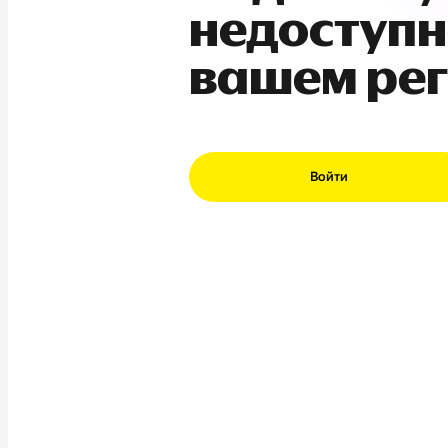
недоступн
вашем ре
Войти