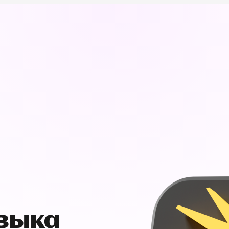
узыка