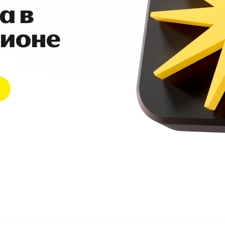
а в
гионе