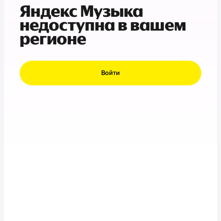
Яндекс Музыка
недоступна в вашем
регионе
Войти