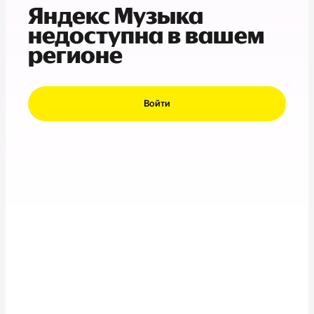
Яндекс Музыка
недоступна в вашем
регионе
Войти