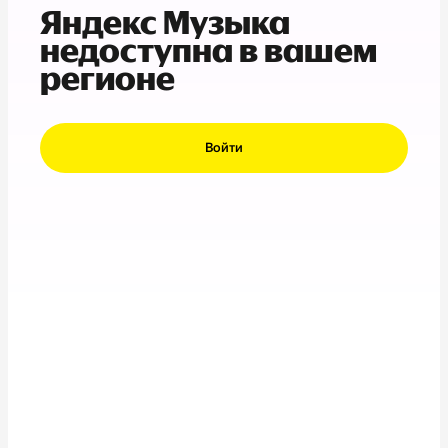
Яндекс Музыка
недоступна в вашем
регионе
Войти