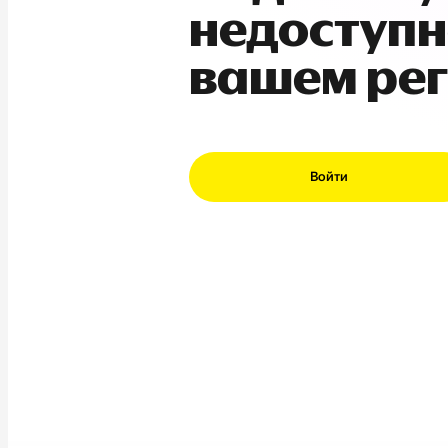
недоступн
вашем ре
Войти