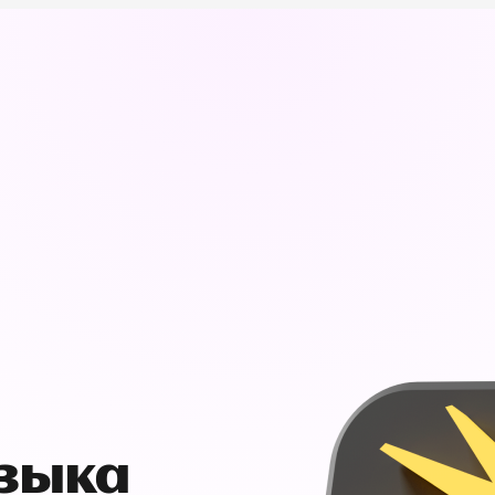
узыка