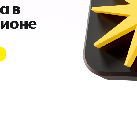
а в
гионе