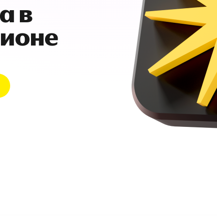
а в
гионе