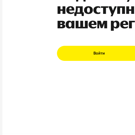
недоступн
вашем ре
Войти