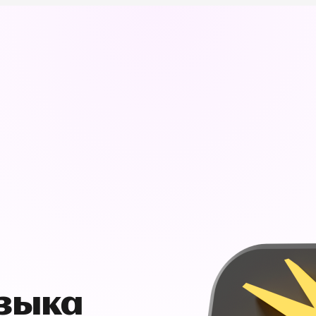
узыка