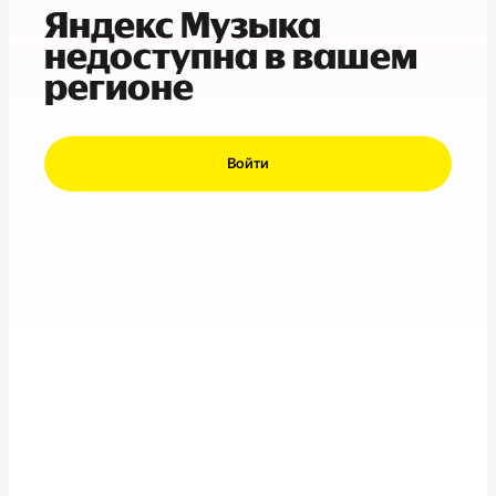
Яндекс Музыка
недоступна в вашем
регионе
Войти