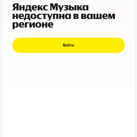
Яндекс Музыка
недоступна в вашем
регионе
Войти