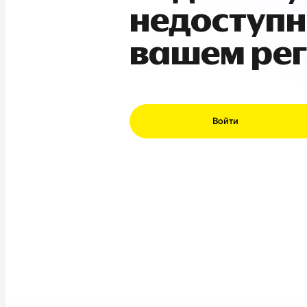
недоступн
вашем ре
Войти