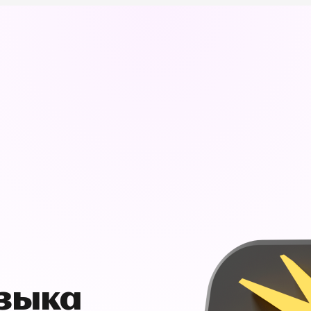
узыка