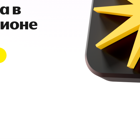
а в
гионе