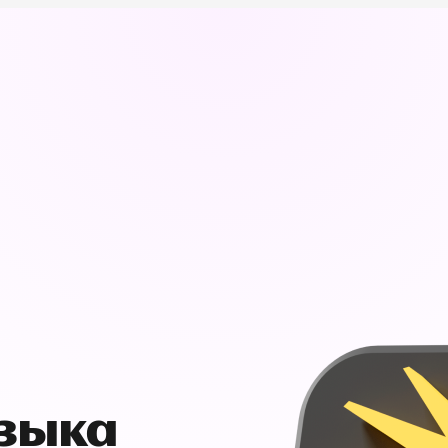
узыка