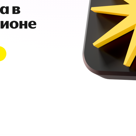
а в
гионе