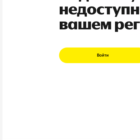
недоступн
вашем ре
Войти