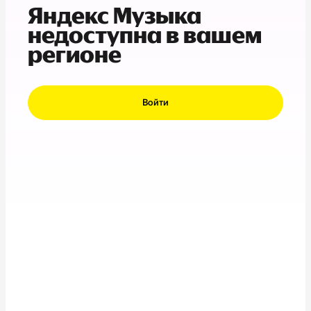
Яндекс Музыка
недоступна в вашем
регионе
Войти