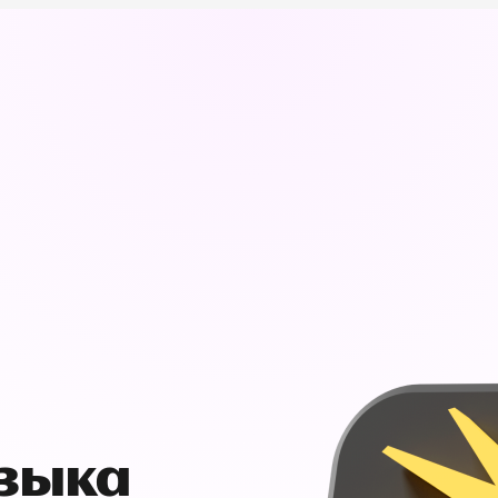
узыка