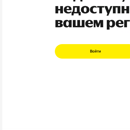
недоступн
вашем ре
Войти