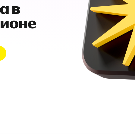
а в
гионе