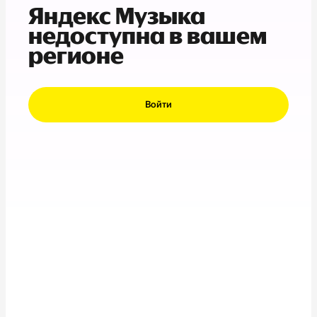
Яндекс Музыка
недоступна в вашем
регионе
Войти