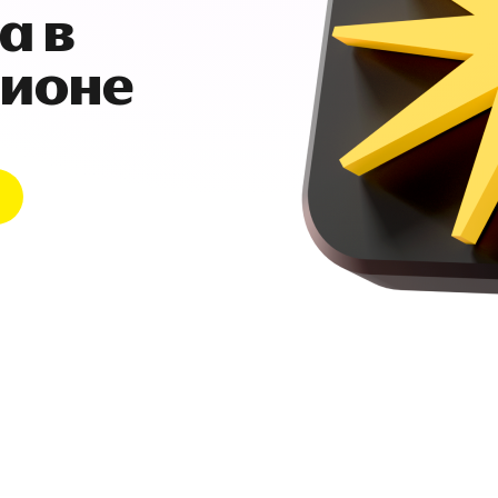
а в
гионе