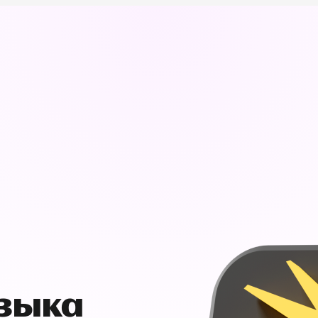
узыка