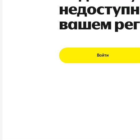
недоступн
вашем ре
Войти