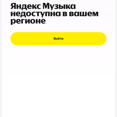
Яндекс Музыка
недоступна в вашем
регионе
Войти