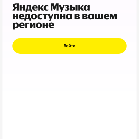
Яндекс Музыка
недоступна в вашем
регионе
Войти