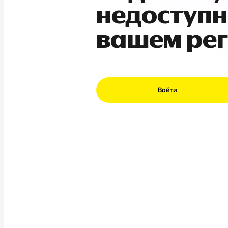
недоступн
вашем ре
Войти