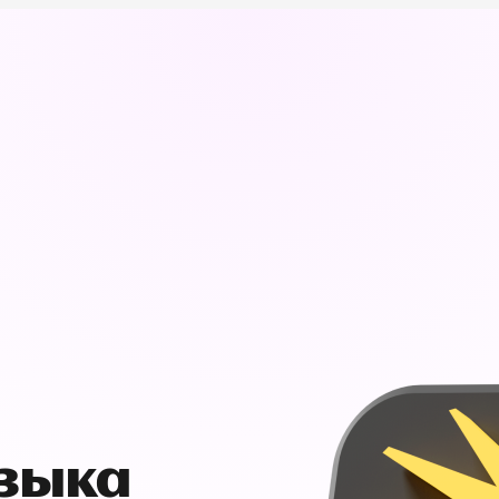
узыка