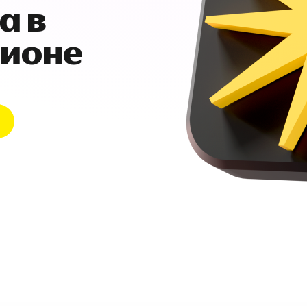
а в
гионе