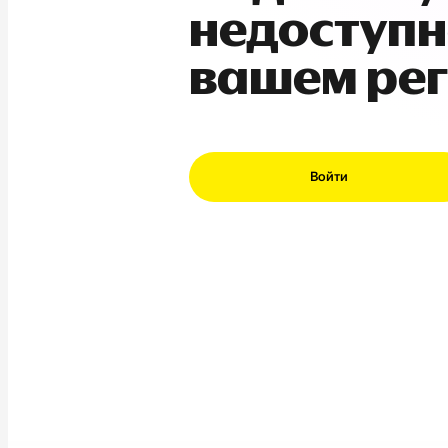
недоступн
вашем ре
Войти