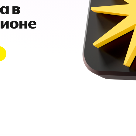
а в
гионе