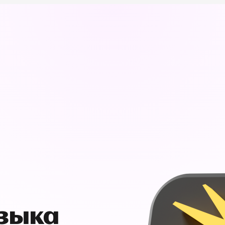
узыка