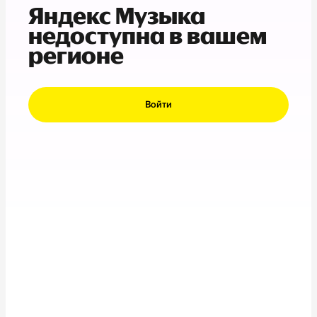
Яндекс Музыка
недоступна в вашем
регионе
Войти