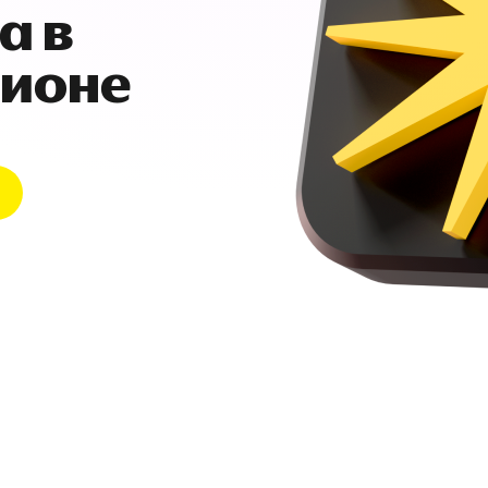
а в
гионе