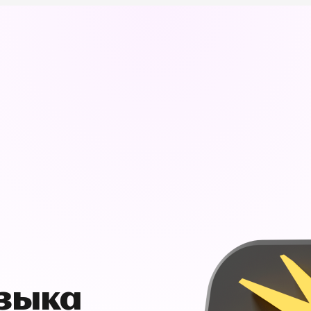
узыка