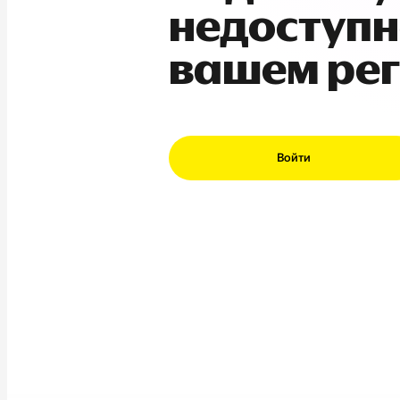
недоступн
вашем ре
Войти