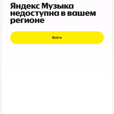
Яндекс Музыка
недоступна в вашем
регионе
Войти