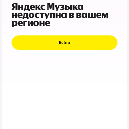
Яндекс Музыка
недоступна в вашем
регионе
Войти