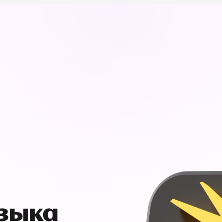
узыка