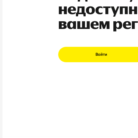
недоступн
вашем ре
Войти