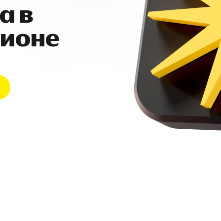
а в
гионе