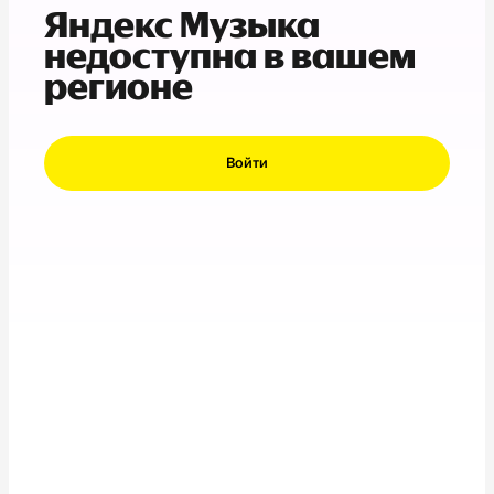
Яндекс Музыка
недоступна в вашем
регионе
Войти