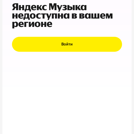
Яндекс Музыка
недоступна в вашем
регионе
Войти