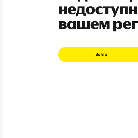
недоступн
вашем ре
Войти