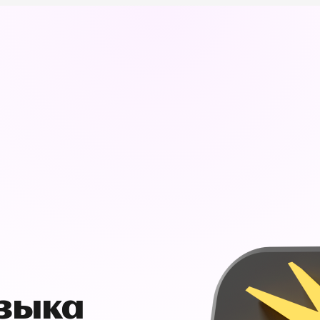
узыка