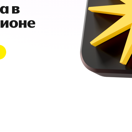
а в
гионе