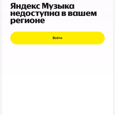
Яндекс Музыка
недоступна в вашем
регионе
Войти