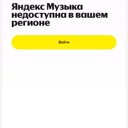
Яндекс Музыка
недоступна в вашем
регионе
Войти