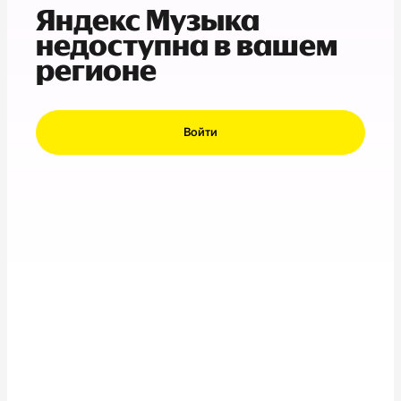
Яндекс Музыка
недоступна в вашем
регионе
Войти