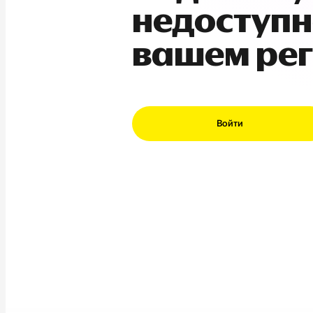
недоступн
вашем ре
Войти