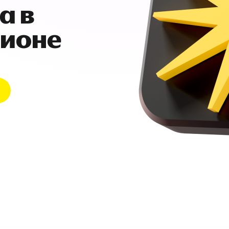
а в
гионе