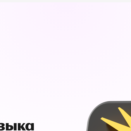
узыка