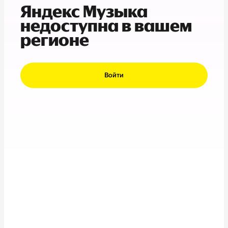
Яндекс Музыка
недоступна в вашем
регионе
Войти