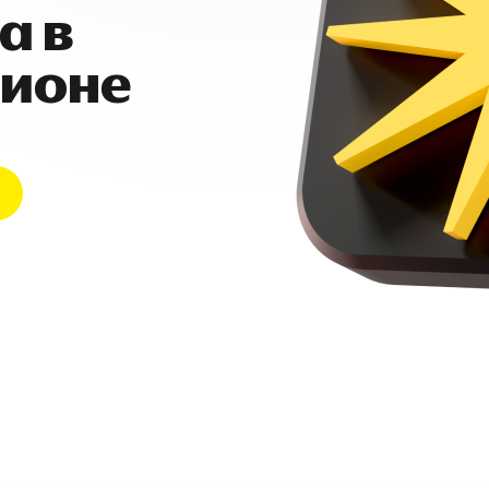
а в
гионе