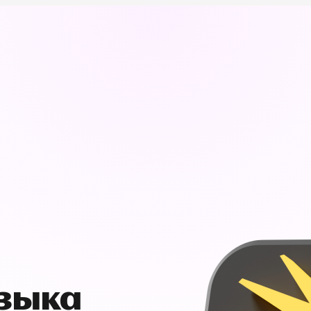
узыка