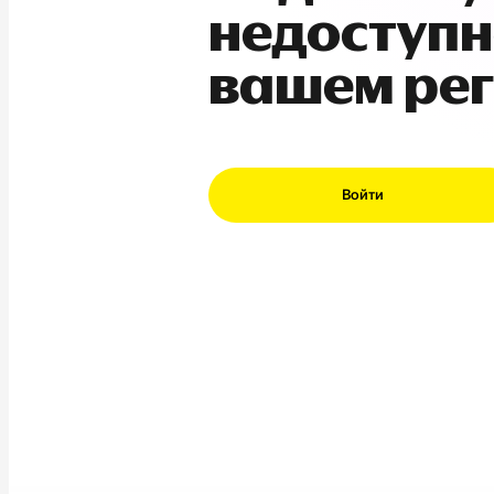
недоступн
вашем ре
Войти