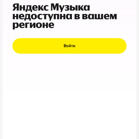
Яндекс Музыка
недоступна в вашем
регионе
Войти