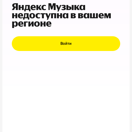
Яндекс Музыка
недоступна в вашем
регионе
Войти