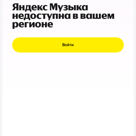
Яндекс Музыка
недоступна в вашем
регионе
Войти