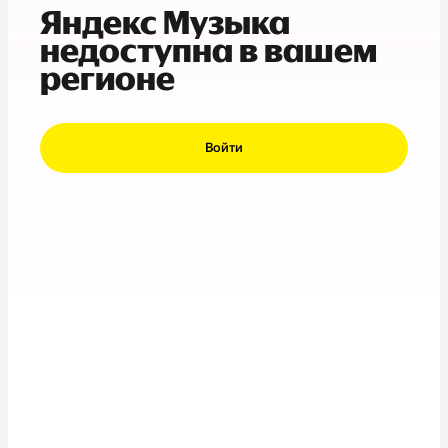
Яндекс Музыка
недоступна в вашем
регионе
Войти