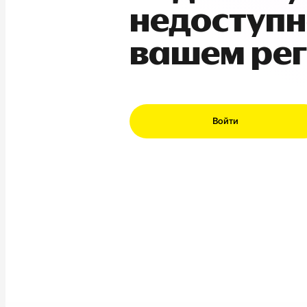
недоступн
вашем ре
Войти