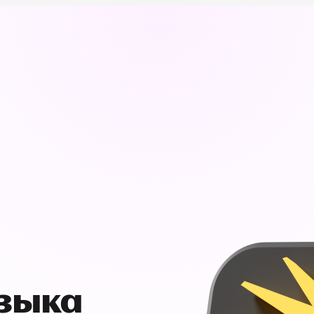
узыка