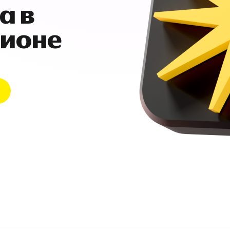
а в
гионе