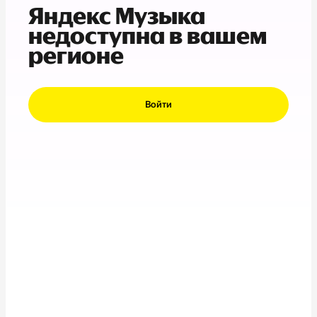
Яндекс Музыка
недоступна в вашем
регионе
Войти