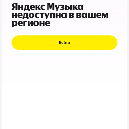
Яндекс Музыка
недоступна в вашем
регионе
Войти