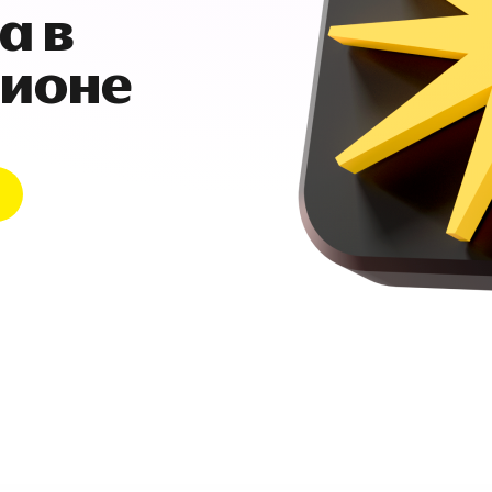
а в
гионе