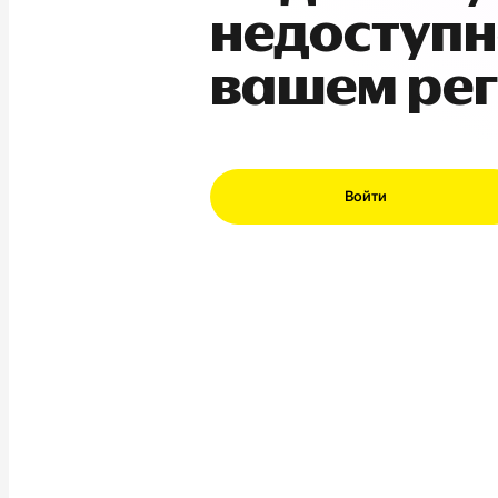
недоступн
вашем ре
Войти