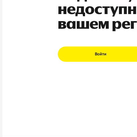
недоступн
вашем ре
Войти