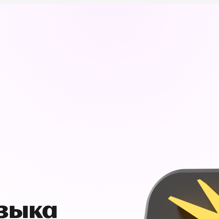
узыка