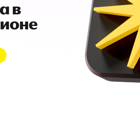
а в
гионе