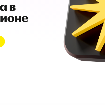
а в
гионе