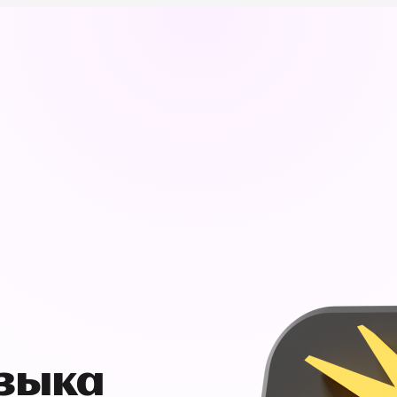
узыка