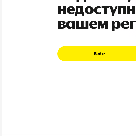
недоступн
вашем ре
Войти