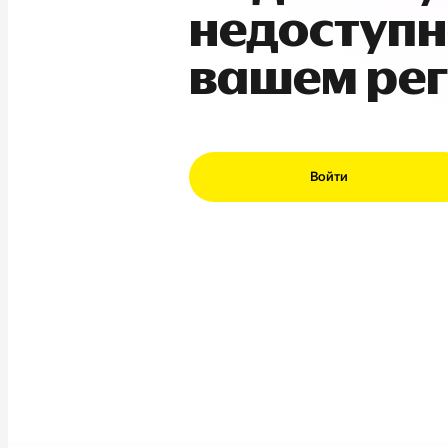
недоступн
вашем ре
Войти