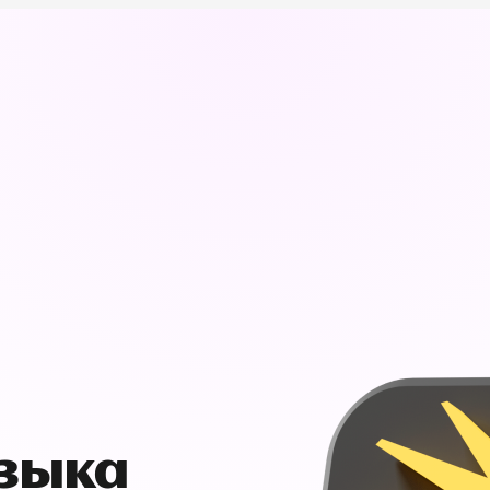
узыка