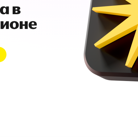
а в
гионе