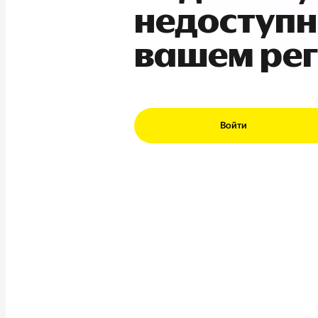
недоступн
вашем ре
Войти