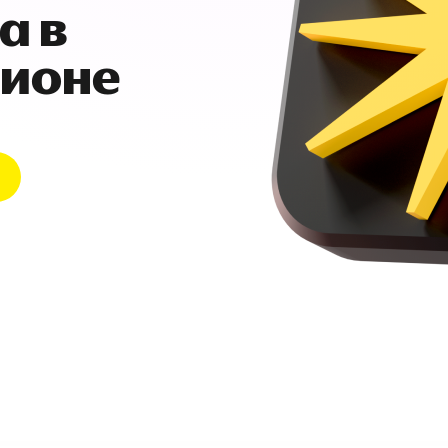
а в
гионе