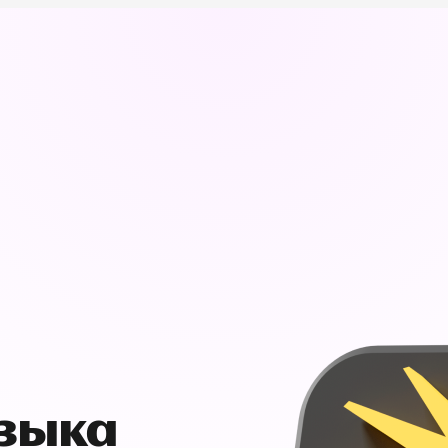
узыка