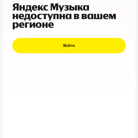
Яндекс Музыка
недоступна в вашем
регионе
Войти