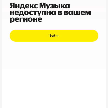
Яндекс Музыка
недоступна в вашем
регионе
Войти