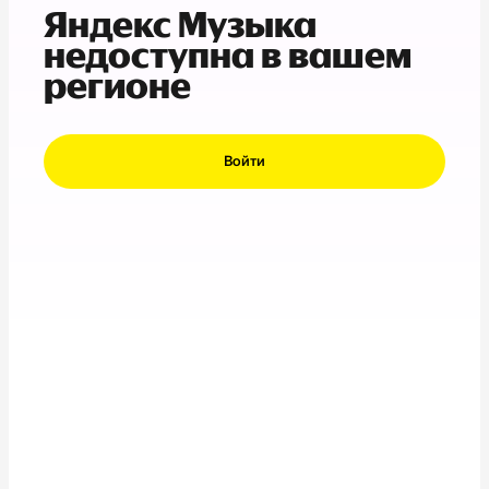
Яндекс Музыка
недоступна в вашем
регионе
Войти