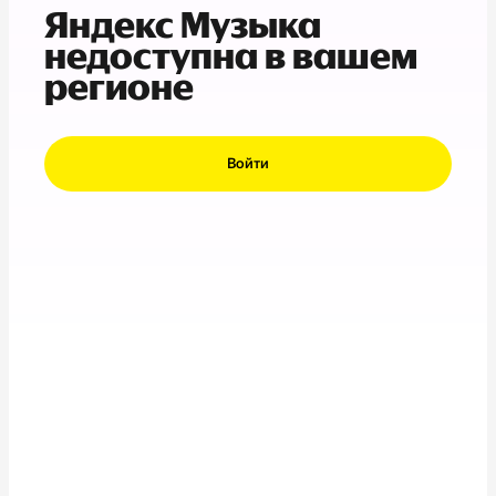
Яндекс Музыка
недоступна в вашем
регионе
Войти