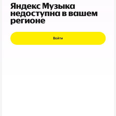
Яндекс Музыка
недоступна в вашем
регионе
Войти