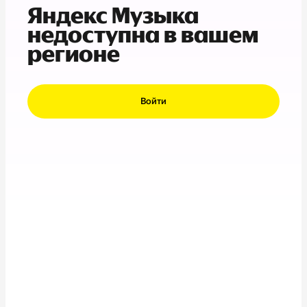
Яндекс Музыка
недоступна в вашем
регионе
Войти